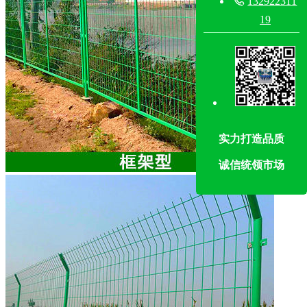

132922311
19
实力打造品质
诚信统领市场