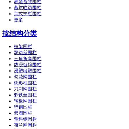
养殖畜牧围栏
基坑临边围栏
京式护栏围栏
更多
按结构分类
框架围栏
双边丝围栏
三角折弯围栏
热浸镀锌围栏
浸塑喷塑围栏
勾花网围栏
桃形柱围栏
刀刺网围栏
刺铁丝围栏
钢板网围栏
锌钢围栏
双圈围栏
塑料钢围栏
荷兰网围栏