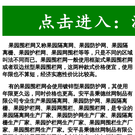
果园围栏网又称果园隔离网、果园防护网、果园隔
离栅、果园护栏网、果园网围栏等等，只是不同的区域
叫法不同而已。果园围栏网一般使用框架式果园围栏网
或者双边丝型果园围栏网，这两种款式价格便宜，使用
年限也不算短，经济实惠性价比比较高。
有的果园围栏网会使用镀锌型果园防护网，其使用
年限更久远，同时价格也更高。安平县秉德丝网制品有
限公司专业生产
果园隔离网、果园防护网、果园隔离
栅、果园护栏网、果园网围栏、果园围栏网，是专业的
果园隔离网
生产厂家
、果园防护网
生产厂家
、果园隔离
栅
生产厂家
、果园护栏网
生产厂家
、果园网围栏
生产厂
家
、果园围栏网生产厂家。安平县秉德丝网制品有限公