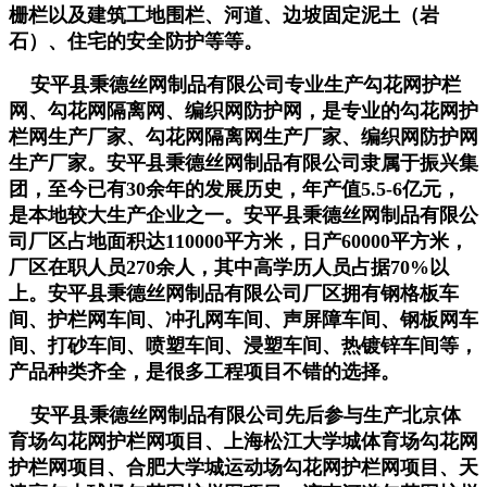
栅栏以及建筑工地围栏、河道、边坡固定泥土（岩
石）、住宅的安全防护等等。
安平县秉德丝网制品有限公司专业生产勾花网护栏
网、勾花网隔离网、编织网防护网，是专业的
勾花网护
栏网
生产厂家
、勾花网隔离网
生产厂家
、编织网防护网
生产厂家。安平县秉德丝网制品有限公司隶属于振兴集
团，至今已有30余年的发展历史，年产值5.5-6亿元，
是本地较大生产企业之一。安平县秉德丝网制品有限公
司厂区占地面积达110000平方米，日产60000平方米，
厂区在职人员270余人，其中高学历人员占据70%以
上。安平县秉德丝网制品有限公司厂区拥有钢格板车
间、护栏网车间、冲孔网车间、声屏障车间、钢板网车
间、打砂车间、喷塑车间、浸塑车间、热镀锌车间等，
产品种类齐全，是很多工程项目不错的选择。
安平县秉德丝网制品有限公司先后参与生产北京体
育场勾花网护栏网项目、上海松江大学城体育场
勾花网
护栏网项目、合肥大学城运动场
勾花网护栏网项目、天