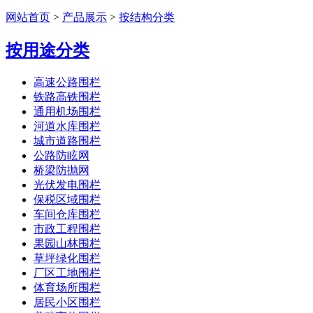
网站首页
>
产品展示
>
按结构分类
按用途分类
高速公路围栏
铁路高铁围栏
通用机场围栏
河道水库围栏
城市道路围栏
公路防眩网
桥梁防抛网
光伏发电围栏
保税区域围栏
车间仓库围栏
市政工程围栏
果园山林围栏
草坪绿化围栏
厂区工地围栏
体育场所围栏
居民小区围栏