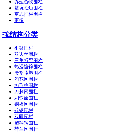
养殖畜牧围栏
基坑临边围栏
京式护栏围栏
更多
按结构分类
框架围栏
双边丝围栏
三角折弯围栏
热浸镀锌围栏
浸塑喷塑围栏
勾花网围栏
桃形柱围栏
刀刺网围栏
刺铁丝围栏
钢板网围栏
锌钢围栏
双圈围栏
塑料钢围栏
荷兰网围栏