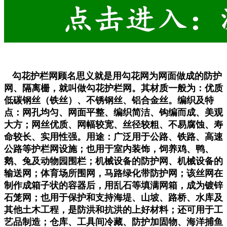
勾花护栏网顾名思义就是用勾花网为网面做成的防护
网、隔离栅，就叫做勾花护栏网。其
材质一般为：优质
低碳钢丝（铁丝）、不锈钢丝、铝合金丝。编织及特
点：网孔均匀、网面平整、编织简洁、钩编而成、美观
大方；网丝优质、网幅较宽、丝径较粗、不易腐蚀、寿
命较长、实用性强。用途：广泛用于公路、铁路、高速
公路等护栏网设施；也用于室内装饰，饲养鸡、鸭、
鹅、兔及动物园围栏；机械设备的防护网、机械设备的
输送网；体育场所围网，马路绿化带防护网；该丝网在
制作成箱子状的容器后，用乱石等填满网箱，成为镀锌
石笼网；也用于保护和支持海堤、山坡、路桥、水库及
其他土木工程，是防洪和抗洪的上好材料；还可用于工
艺品制造；仓库、工具间冷藏、防护加固物、海洋捕鱼