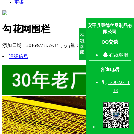
更多
安平县秉德丝网制品有
勾花网围栏
限公司
在
线
QQ交谈
添加日期：2016/9/7 8:59:34 点击量：
9392
客
服

在线客服
详细信息
咨询电话

132922311
19