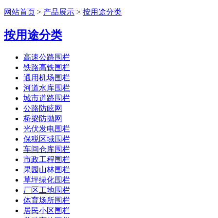
网站首页
>
产品展示
>
按用途分类
按用途分类
高速公路围栏
铁路高铁围栏
通用机场围栏
河道水库围栏
城市道路围栏
公路防眩网
桥梁防抛网
光伏发电围栏
保税区域围栏
车间仓库围栏
市政工程围栏
果园山林围栏
草坪绿化围栏
厂区工地围栏
体育场所围栏
居民小区围栏