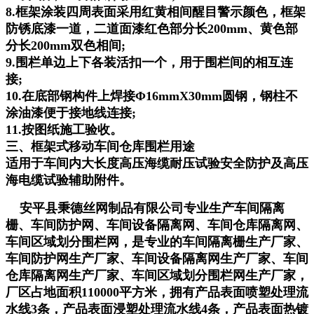
8.框架涂装四周表面采用红黄相间醒目警示颜色，框架
防锈底漆一道，二道面漆红色部分长200mm、黄色部
分长200mm双色相间;
9.围栏单边上下各装活扣一个，用于围栏间的相互连
接;
10.在底部钢构件上焊接Φ16mmX30mm圆钢，钢柱不
涂油漆便于接地线连接;
11.按图纸施工验收。
三、框架式移动
车间仓库
围栏用途
适用于车间内大长度高压海缆耐压试验安全防护及高压
海电缆试验辅助附件。
安平县秉德丝网制品有限公司专业生产车间隔离
栅、车间防护网、车间设备隔离网、车间仓库隔离网、
车间区域划分围栏网，是专业的
车间隔离栅
生产厂家
、
车间防护网
生产厂家
、车间设备隔离网
生产厂家
、车间
仓库隔离网
生产厂家
、车间区域划分围栏网生产厂家，
厂区占地面积110000平方米，拥有产品表面喷塑处理流
水线3条，产品表面浸塑处理流水线4条，产品表面热镀