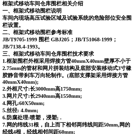
框架式移动车间仓库围栏相关介绍
一、框架式移动围栏说明
车间内现场高压试验区域及试验系统的危险部位安全围
栏设置。
二、框架式移动围栏参考标准
JB/T9705-1999 围栏 GBJ205；JB/T51068-1999；
JB/7138.4-1993。
三、框架式移动
车间仓库
围栏技术要求
1.框架围栏外框采用焊接方管40mmX40mm壁厚不小于
2.75mm的管材和网片拼装结构及底部安装移动式3寸橡
胶静音带刹车万向轮制作。(底部支撑架采用焊接方管
40mmX40mm);
2.外框尺寸:长3000mm高1750mm;
3.网片尺寸:长2940mm高1550mm;
4.网孔:60X50mm;
5.丝径: 4.0mm;
6.防腐处理:喷塑，浸塑; .
7.网的纬线31根，自上而下相邻两纬线间距50mm,网的
经线4根，经线相邻间距60mm;