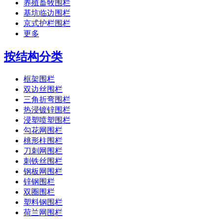
养殖畜牧围栏
基坑临边围栏
京式护栏围栏
更多
按结构分类
框架围栏
双边丝围栏
三角折弯围栏
热浸镀锌围栏
浸塑喷塑围栏
勾花网围栏
桃形柱围栏
刀刺网围栏
刺铁丝围栏
钢板网围栏
锌钢围栏
双圈围栏
塑料钢围栏
荷兰网围栏