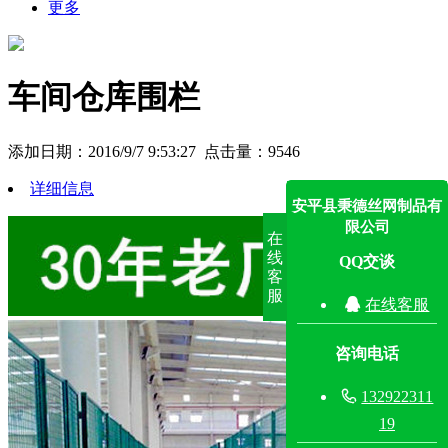
更多
车间仓库围栏
添加日期：2016/9/7 9:53:27 点击量：
9546
详细信息
安平县秉德丝网制品有
限公司
在
线
QQ交谈
客
服

在线客服
咨询电话

132922311
19