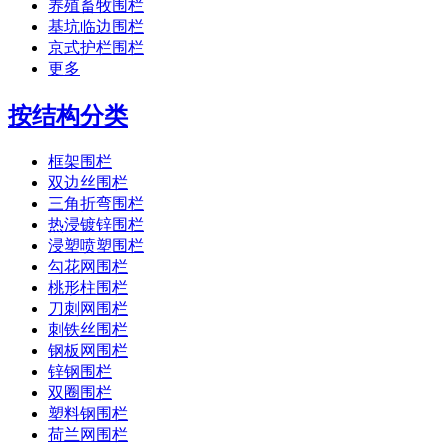
养殖畜牧围栏
基坑临边围栏
京式护栏围栏
更多
按结构分类
框架围栏
双边丝围栏
三角折弯围栏
热浸镀锌围栏
浸塑喷塑围栏
勾花网围栏
桃形柱围栏
刀刺网围栏
刺铁丝围栏
钢板网围栏
锌钢围栏
双圈围栏
塑料钢围栏
荷兰网围栏