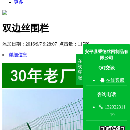
更多
双边丝围栏
添加日期：2016/9/7 9:28:07 点击量：
11769
安平县秉德丝网制品有
详细信息
限公司
在
线
QQ交谈
客
服

在线客服
咨询电话

132922311
19