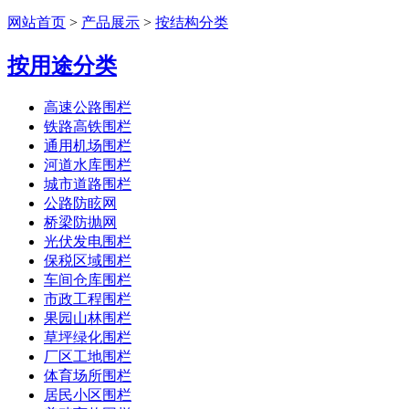
网站首页
>
产品展示
>
按结构分类
按用途分类
高速公路围栏
铁路高铁围栏
通用机场围栏
河道水库围栏
城市道路围栏
公路防眩网
桥梁防抛网
光伏发电围栏
保税区域围栏
车间仓库围栏
市政工程围栏
果园山林围栏
草坪绿化围栏
厂区工地围栏
体育场所围栏
居民小区围栏