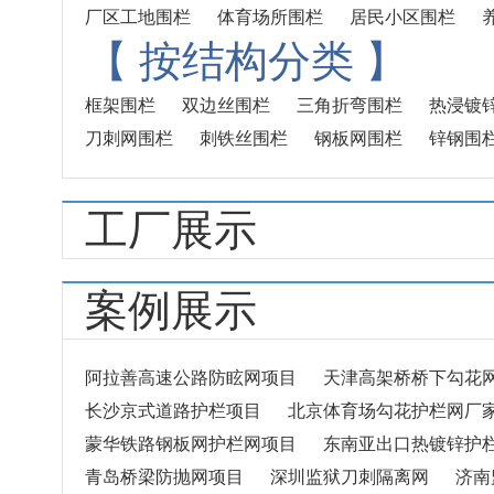
厂区工地围栏
体育场所围栏
居民小区围栏
【
按结构分类
】
框架围栏
双边丝围栏
三角折弯围栏
热浸镀
刀刺网围栏
刺铁丝围栏
钢板网围栏
锌钢围
工厂展示
案例展示
阿拉善高速公路防眩网项目
天津高架桥桥下勾花
长沙京式道路护栏项目
北京体育场勾花护栏网厂
蒙华铁路钢板网护栏网项目
东南亚出口热镀锌护
青岛桥梁防抛网项目
深圳监狱刀刺隔离网
济南