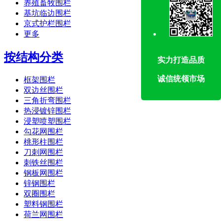
养殖畜牧围栏
基坑临边围栏
京式护栏围栏
更多
按结构分类
实力打造品质
诚信统领市场
框架围栏
双边丝围栏
三角折弯围栏
热浸镀锌围栏
浸塑喷塑围栏
勾花网围栏
桃形柱围栏
刀刺网围栏
刺铁丝围栏
钢板网围栏
锌钢围栏
双圈围栏
塑料钢围栏
荷兰网围栏