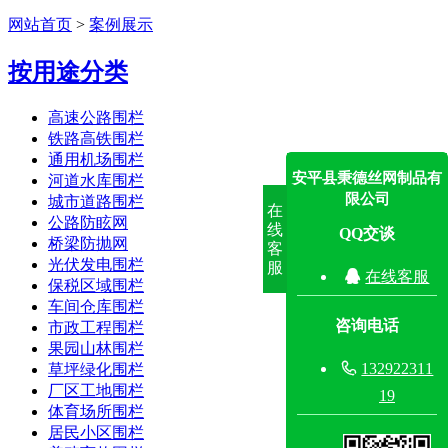
网站首页
>
案例展示
按用途分类
高速公路围栏
铁路高铁围栏
通用机场围栏
安平县秉德丝网制品有
河道水库围栏
限公司
城市道路围栏
在
公路防眩网
线
QQ交谈
桥梁防抛网
客
光伏发电围栏
服

在线客服
保税区域围栏
车间仓库围栏
咨询电话
市政工程围栏
果园山林围栏

132922311
草坪绿化围栏
厂区工地围栏
19
体育场所围栏
居民小区围栏