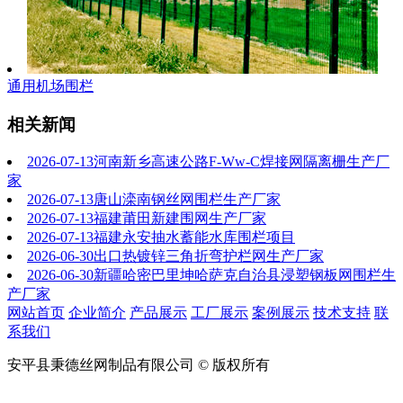
通用机场围栏
相关新闻
2026-07-13
河南新乡高速公路F-Ww-C焊接网隔离栅生产厂
家
2026-07-13
唐山滦南钢丝网围栏生产厂家
2026-07-13
福建莆田新建围网生产厂家
2026-07-13
福建永安抽水蓄能水库围栏项目
2026-06-30
出口热镀锌三角折弯护栏网生产厂家
2026-06-30
新疆哈密巴里坤哈萨克自治县浸塑钢板网围栏生
产厂家
网站首页
企业简介
产品展示
工厂展示
案例展示
技术支持
联
系我们
安平县秉德丝网制品有限公司 © 版权所有